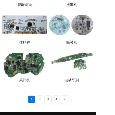
智能跳绳
洗车机
体脂称
筋膜枪
果汁机
电动牙刷
1
2
3
4
>