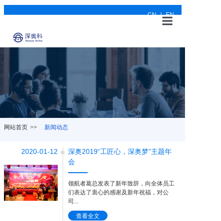
CN
|
EN
网站首页
关于深奥
产品与应用
案例展示
网站首页
>>
新闻动态
新闻动态
2020-01-12
深奥2019“工匠心，深奥梦”主题年
可持续发展
会
联系我们
领航者葛总发表了新年致辞，向全体员工
们表达了衷心的感谢及新年祝福，对公
司...
查看全文