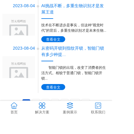
2023-08-04
AI挑战不断，多重生物识别才是发
展王道
技术在不断进步是事实，但这种“视觉时
代”的背后，多重生物识别才是未来生物...
查看全文
2023-08-04
从密码开锁到指纹开锁，智能门锁
有多少种提...
智能门锁的出现，改变了消费者的生
活方式。相较于普通门锁，智能门锁开
锁...
查看全文
1
2
3
4
5
···
>
首页
解决方案
案例展示
联系我们
Copyright @ 2019-2026 赣州深奥科技有限公司
赣ICP备20002693号-2
赣公网安备 36070202000502号